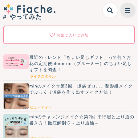
やってみた
お気に入りに追加
最近のトレンド「ちょい足しギフト」って何？お
花の定期便bloomee（ブルーミー）のちょい足し
ギフトを調査！
ライフスタイル
minのメイク☆第3回 涙袋ゼロ…。整形級メイク
でぷっくり涙袋を作り出すメイク方法！
ビューティー
minのチャレンジメイク☆第2回 平行眉と上り眉の
書き方！徹底解剖♡～上り眉編～