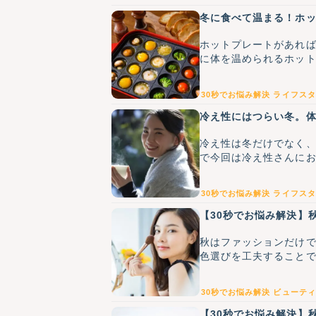
冬に食べて温まる！ホ
ホットプレートがあれ
に体を温められるホッ
30秒でお悩み解決
ライフスタ
冷え性にはつらい冬。
冷え性は冬だけでなく
で今回は冷え性さんに
30秒でお悩み解決
ライフスタ
【30秒でお悩み解決】
秋はファッションだけ
色選びを工夫すること
30秒でお悩み解決
ビューティ
【30秒でお悩み解決】