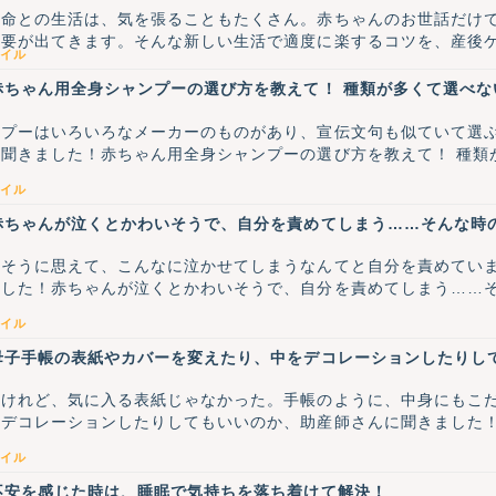
い命との生活は、気を張ることもたくさん。赤ちゃんのお世話だけ
が出てきます。そんな新しい生活で適度に楽するコツを、産後ケアホテル 
イル
赤ちゃん用全身シャンプーの選び方を教えて！ 種類が多くて選べ
ンプーはいろいろなメーカーのものがあり、宣伝文句も似ていて選
聞きました！赤ちゃん用全身シャンプーの選び方を教えて！ 種類
イル
赤ちゃんが泣くとかわいそうで、自分を責めてしまう……そんな時
いそうに思えて、こんなに泣かせてしまうなんてと自分を責めてい
ました！赤ちゃんが泣くとかわいそうで、自分を責めてしまう……
イル
母子手帳の表紙やカバーを変えたり、中をデコレーションしたりし
けれど、気に入る表紙じゃなかった。手帳のように、中身にもこだ
をデコレーションしたりしてもいいのか、助産師さんに聞きました
イル
不安を感じた時は、睡眠で気持ちを落ち着けて解決！