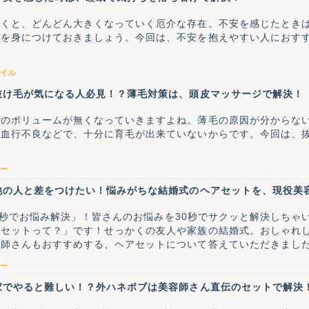
おくと、どんどん大きくなっていく厄介な存在。不安を感じたとき
法を身につけておきましょう。今回は、不安を抱えやすい人におす
イル
抜け毛が気になる人必見！？薄毛対策は、頭皮マッサージで解決！
髪のボリュームが無くなっていきますよね。薄毛の原因が分からな
や血行不良などで、十分に育毛が出来ていないからです。今回は、
ー
他の人と差をつけたい！悩みがちな結婚式のヘアセットを、現役美
「30秒でお悩み解決」！皆さんのお悩みを30秒でサクッと解決しち
アセットって？」です！せっかくの友人や家族の結婚式。おしゃれ
容師さんもおすすめする、ヘアセットについて答えていただきまし
ー
家でやると難しい！？外ハネボブは美容師さん直伝のセットで解決