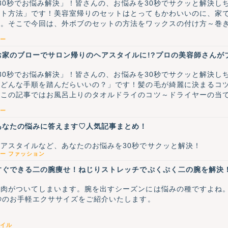
、「30秒でお悩み解決」！皆さんの、お悩みを30秒でサクッと解決
ット方法」です！美容室帰りのセットはとってもかわいいのに、家
…。そこで今回は、外ボブのセットの方法をワックスの付け方～巻
ー
お家のブローでサロン帰りのヘアスタイルに!?プロの美容師さんが
、「30秒でお悩み解決」！皆さんの、お悩みを30秒でサクッと解決
てどんな手順を踏んだらいいの？」です！髪の毛が綺麗に決まるコ
、この記事ではお風呂上りのタオルドライのコツ～ドライヤーの当
ng>プロである美容師さん</strong>に答えていただきました～！
ー
あなたの悩みに答えます♡人気記事まとめ！
アスタイルなど、あなたのお悩みを30秒でサクッと解決！
ー
ファッション
すぐできる二の腕痩せ！ねじりストレッチでぷくぷく二の腕を解決
ぐ肉がついてしまいます。腕を出すシーズンには悩みの種ですよね
秒のお手軽エクササイズをご紹介いたします。
イル