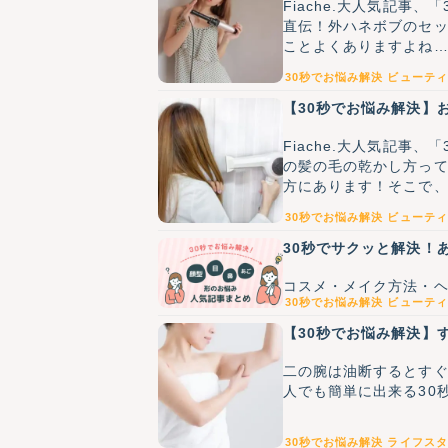
Fiache.大人気記事
直伝！外ハネボブのセ
ことよくありますよね
ただきました～！
30秒でお悩み解決
ビューティ
【30秒でお悩み解決】
Fiache.大人気記事
の髪の毛の乾かし方っ
方にあります！そこで
します！今回は、<stro
30秒でお悩み解決
ビューティ
30秒でサクッと解決！
コスメ・メイク方法・ヘ
30秒でお悩み解決
ビューティ
【30秒でお悩み解決】
二の腕は油断するとす
人でも簡単に出来る30
30秒でお悩み解決
ライフスタ