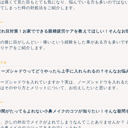
物は痛くて見た目もとても気になり、悩んでいる方も多いのではな
来てしまった時の対処法をご紹介します。
ー
疲れ目対策！お家でできる眼精疲労ケアを教えてほしい！そんなお
書の後に目がしんどい・痛いという経験をした事がある方も多いで
くりケアをご紹介します。
イル
ノーズシャドウってどうやったら上手に入れられるの？そんなお悩
ノーズシャドウを入れていますか？実は、ノーズシャドウを入れる
日はそのやり方とメリットについて、お伝えしたいと思います。
ー
時間がたってもよれない小鼻メイクのコツが知りたい！そんな疑問
、少しの外出でメイクがよれてしまうなんてことありませんか？ 
い小鼻メイクのコツってあるのでしょうか？