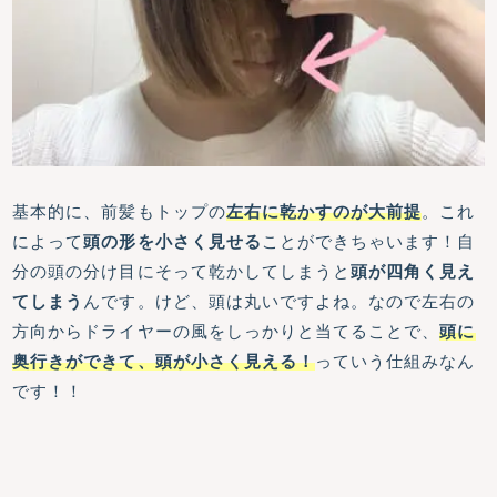
基本的に、前髪もトップの
左右に乾かすのが大前提
。これ
によって
頭の形を小さく見せる
ことができちゃいます！自
分の頭の分け目にそって乾かしてしまうと
頭が四角く見え
てしまう
んです。けど、頭は丸いですよね。なので左右の
方向からドライヤーの風をしっかりと当てることで、
頭に
奥行きができて、頭が小さく見える！
っていう仕組みなん
です！！