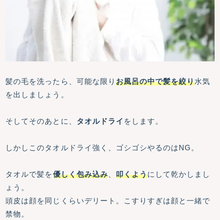
髪の毛を洗ったら、可能な限り
お風呂の中で髪を絞り
水気
を出しましょう。
そしてそのあとに、
タオルドライ
をします。
しかしこのタオルドライ強く、ゴシゴシやるのはNG。
タオルで髪を
優しく包み込み
、
叩くよう
にして乾かしまし
ょう。
頭皮は顔を同じくらいデリート。こすりすぎは顔と一緒で
禁物。