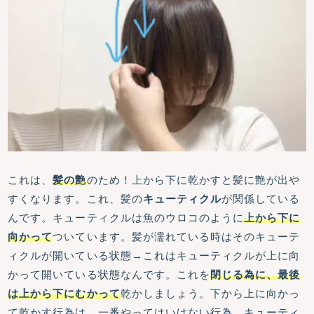
これは、
髪の艶
のため！上から下に乾かすと髪に艶が出や
すくなります。これ、髪の
キューティクル
が関係している
んです。キューティクルは魚のウロコのように
上から下に
向かって
ついています。髪が濡れている時はそのキューテ
ィクルが開いている状態→これはキューティクルが上に向
かって開いている状態なんです。これを
閉じる為に、最後
は上から下にむかって
乾かしましょう。下から上に向かっ
て乾かす行為は、一番やってはいけない行為。キューティ