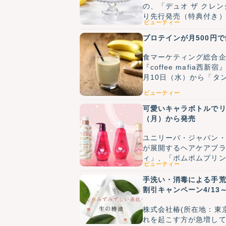
の、「デュオ ザ クレン
り先行発売（特典付き）、
ビューティー
ン『10周年記念！これ
プロテインが月500円
食マーケティング総合企
『coffee mafia
月10日（水）から「タ
ビューティー
可愛いキャラボトルでリ
（月）から発売
ユニリーバ・ジャパン
が展開するヘアケアブラ
ィ」、「ポムポムプリン
ビューティー
手洗い・消毒による手荒
割引キャンペーン4/13～
株式会社椿(所在地：東
れを起こす方が急増し