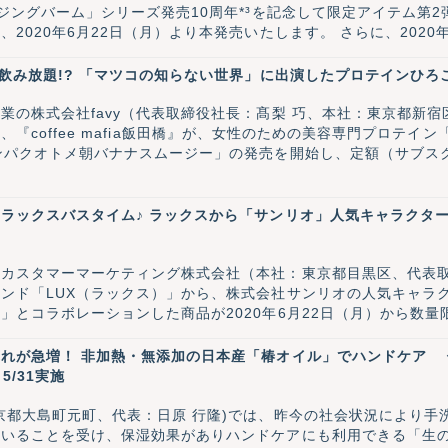
ジングバーム」シリーズ発売10周年*³を記念して限定アイテム第2弾
2020年6月22日（月）より本発売いたします。 さらに、202
からもデュオぞよろしく！第2弾』も実施しております。
で飲み放題!? 「マツコの知らない世界」に出演したプロテインひろ
業の株式会社favy（代表取締役社長：髙梨 巧、本社：東京都新
西新宿』、『coffee mafia飯田橋』が、女性のための美容専門プロテ
ンパクオトメ朝バナナスムージー」の発売を開始し、定額（サブス
ラックスバスタイム♪ ラックスから「サンリオ」人気キャラクターと
・カスタマーマーケティング株式会社（本社：東京都目黒区、代表
ンド「LUX（ラックス）」から、株式会社サンリオの人気キャラ
」とコラボレーションした商品が2020年6月22日（月）から数量
れが急増！ 非加熱・無添加の日本産「椿オイル」でハンドケア
5/31実施
京都大島町元町、代表：日原 行隆)では、昨今の社会状況により手
ていることを受け、保湿効果がありハンドケアにも利用できる「生