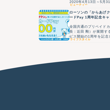
2020年4月13日～5月
ビューティー
ローソンの「からあげク
ードPay 1周年記念キ
全国共通のプリペイドカ
長：近田 剛）が展開す
ビス開始の1周年を記念
ライフスタイル
ローソン専用QUOカード
（火）より開催します