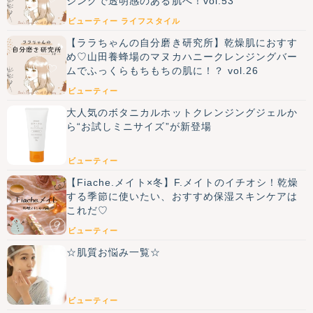
ジングで透明感のある肌へ！vol.53
ビューティー
ライフスタイル
【ララちゃんの自分磨き研究所】乾燥肌におすす
め♡山田養蜂場のマヌカハニークレンジングバー
ムでふっくらもちもちの肌に！？ vol.26
ビューティー
大人気のボタニカルホットクレンジングジェルか
ら“お試しミニサイズ”が新登場
ビューティー
【Fiache.メイト×冬】F.メイトのイチオシ！乾燥
する季節に使いたい、おすすめ保湿スキンケアは
これだ♡
ビューティー
☆肌質お悩み一覧☆
ビューティー