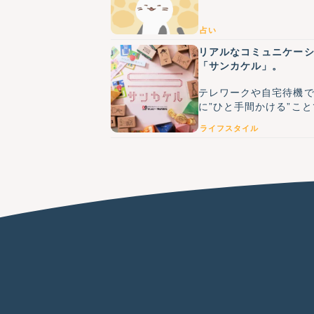
占い
リアルなコミュニケー
「サンカケル」。
テレワークや自宅待機
に”ひと手間かける”こ
ライフスタイル