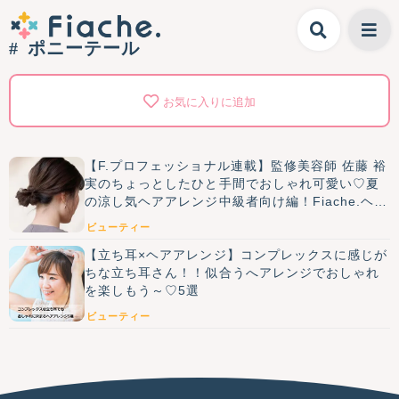
ポニーテール
お気に入りに追加
【F.プロフェッショナル連載】監修美容師 佐藤 裕
実のちょっとしたひと手間でおしゃれ可愛い♡夏
の涼し気ヘアアレンジ中級者向け編！Fiache.ヘア
講座第21回♡
ビューティー
【立ち耳×ヘアアレンジ】コンプレックスに感じが
ちな立ち耳さん！！似合うへアレンジでおしゃれ
を楽しもう～♡5選
ビューティー