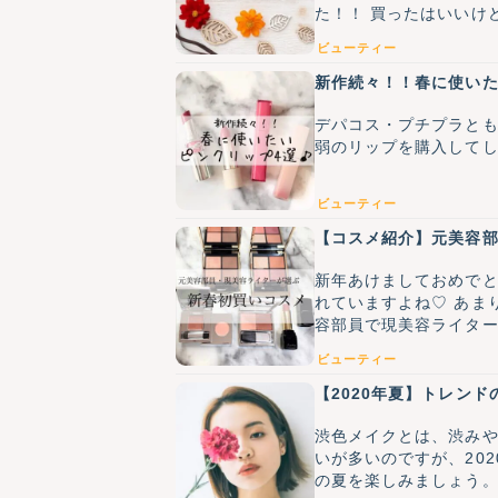
た！！ 買ったはいいけ
ビューティー
新作続々！！春に使いた
デパコス・プチプラとも
弱のリップを購入してし
ビューティー
【コスメ紹介】元美容
新年あけましておめでと
れていますよね♡ あま
容部員で現美容ライター
す♪
ビューティー
【2020年夏】トレン
渋色メイクとは、渋み
いが多いのですが、20
の夏を楽しみましょう