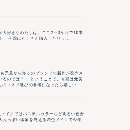
大好きなわたしは、ここ2～3か月で10本
 今回はたくさん購入したリッ...
年も元旦から多くのブランドで新作が発売さ
いるのでは？ …ということで、今回は元美
さんのコスメ選びの参考になったら嬉しいで
夏メイクではパステルカラーなど明るい色合
。大人っぽい印象を与える渋色メイクで今年