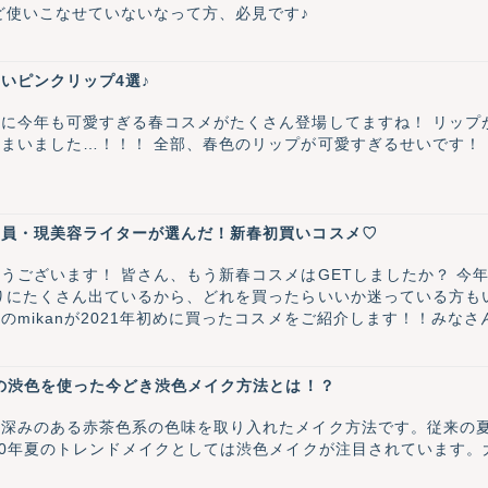
ど使いこなせていないなって方、必見です♪
いピンクリップ4選♪
に今年も可愛すぎる春コスメがたくさん登場してますね！ リップが
まいました…！！！ 全部、春色のリップが可愛すぎるせいです！！←
部員・現美容ライターが選んだ！新春初買いコスメ♡
うございます！ 皆さん、もう新春コスメはGETしましたか？ 今
りにたくさん出ているから、どれを買ったらいいか迷っている方も
のmikanが2021年初めに買ったコスメをご紹介します！！みな
ドの渋色を使った今どき渋色メイク方法とは！？
や深みのある赤茶色系の色味を取り入れたメイク方法です。従来の
20年夏のトレンドメイクとしては渋色メイクが注目されています
。