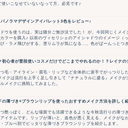
ど使いこなせていないなって方、必見です♪
ェ パノラマデザインアイパレット3色をレビュー♪
ドウを使うのは、実は随分ご無沙汰でした！ が、今回同じくメイ
カラーを購入♪ 以前のヴィセリシェのアイシャドウのイメージ（
飛び・ラメ飛びがする、塗りムラが気になる…、色がばーんっとつ
性有り←）で、そのイメージのままずーーーーっと手が伸びず。。
一気に「今」に引き上げてくれました！！ 感動したテクスチャー
イク初心者が普段使いコスメだけでどこまでやれるのか！？レイナ
まつ毛・アイライン・眉毛・リップなど全体的に派手でがっつりし
ルメイクは流行を上手く足し引きして『ナチュラルに盛る』メイク
ャルメイクに挑戦してみました。
ンドの薄づき×ブラウンリップを使ったおすすめメイク方法を詳しく紹
つつ艶っぽく、どんな場面でも活躍できるような今秋流行りの薄づ
なアイテムです。リップが薄いと、血色が悪く見える、メイクがな
ベ・ブルべ別でピッタリな薄づきブラウンリップを紹介します。