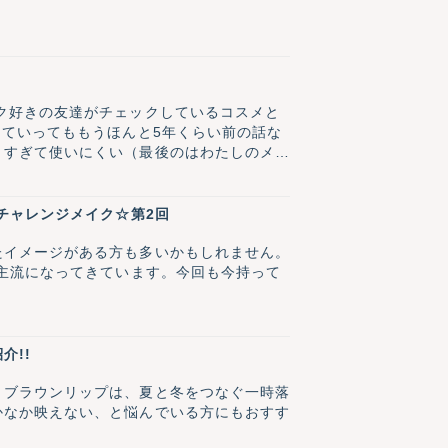
ク好きの友達がチェックしているコスメと
っていってももうほんと5年くらい前の話な
きすぎて使いにくい（最後のはわたしのメイ
。 ところが今回のアイシャドウ、わたし
やラメ感を徹底レビューします☆
のチャレンジメイク☆第2回
たイメージがある方も多いかもしれません。
が主流になってきています。今回も今持って
介!!
きブラウンリップは、夏と冬をつなぐ一時落
かなか映えない、と悩んでいる方にもおすす