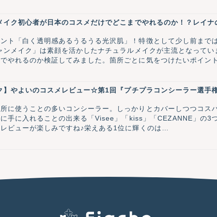
ンメイク初心者が日本のコスメだけでどこまでやれるのか！？レイ
イント「白く透明感あるうるうる光沢肌」！特徴として少し前まで
チャンメイク」は素顔を活かしたナチュラルメイクが主流となって
までやれるのか検証してみました。箇所ごとに気をつけたいポイン
思います。
イク】やよいのコスメレビュー☆第1回『プチプラコンシーラー選手
場所に使うことの多いコンシーラー。しっかりとカバーしつつコス
手に入れることの出来る「Visee」「kiss」「CEZANNE」
レビューが楽しみですね♪栄えある1位に輝くのは…