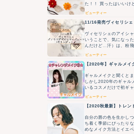
た！！ 買ったはいいけ
ビューティー
11/16発売ヴィセリシ
ヴィセリシェのアイシャ
いうことで、気になった
んだけど…汗）は、粉
クの腕が無さ過ぎた可能
ビューティー
のヴィセリシェの時間を
【2020年】ギャルメ
ギャルメイクと聞くと
しかし2020年のギャ
いるコスメだけで初ギ
ビューティー
【2020秋最新】トレ
自分の唇の色を生かし
ち着く季節にぴったり
めなメイク方法とイエ