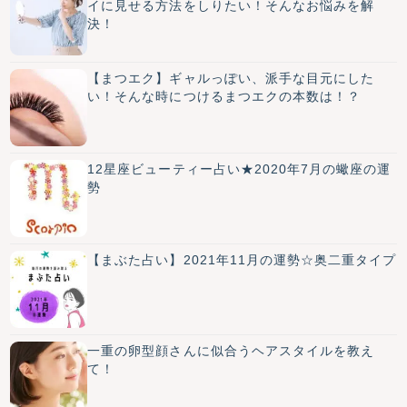
イに見せる方法をしりたい！そんなお悩みを解
決！
【まつエク】ギャルっぽい、派手な目元にした
い！そんな時につけるまつエクの本数は！？
12星座ビューティー占い★2020年7月の蠍座の運
勢
【まぶた占い】2021年11月の運勢☆奥二重タイプ
一重の卵型顔さんに似合うヘアスタイルを教え
て！