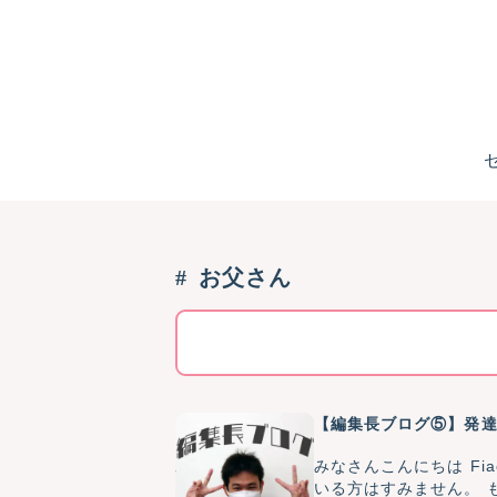
お父さん
【編集長ブログ⑤】発
みなさんこんにちは Fiache.編集長(40歳♂)です。 今