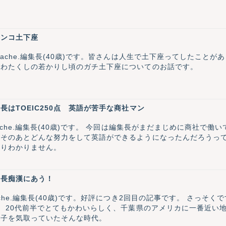
チンコ土下座
ache.編集長(40歳)です。皆さんは人生で土下座ってしたこと
はわたくしの若かりし頃のガチ土下座についてのお話です。
はTOEIC250点 英語が苦手な商社マン
編集長がまだまじめに商社で働いてた時代のお話です。 「英語が苦手な商社
とそのあとどんな努力をして英語ができるようになったんだろうっ
ぱりわかりません。
集長痴漢にあう！
che.編集長(40歳)です。好評につき2回目の記事です。 さっそ
。 20代前半でとてもかわいらしく、千葉県のアメリカに一番近い
っ子を気取っていたそんな時代。