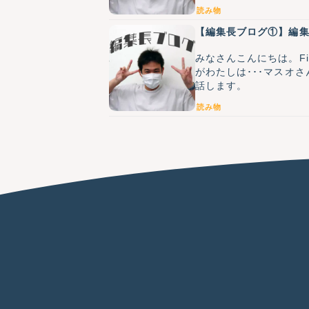
読み物
【編集長ブログ①】編
みなさんこんにちは。Fia
がわたしは･･･マスオ
話します。
読み物