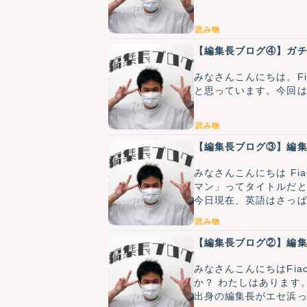
読み物
【編集長ブログ④】ガ
みなさんこんにちは。Fi
と思っています。今回
読み物
【編集長ブログ③】編集長
みなさんこんにちは Fiache.編集長(40歳)です。 今回は
マン」ってタイトルだ
今日現在、英語はさっ
読み物
【編集長ブログ②】編
みなさんこんにちはFia
か？ わたしはあります
出身の編集長がエセ浜