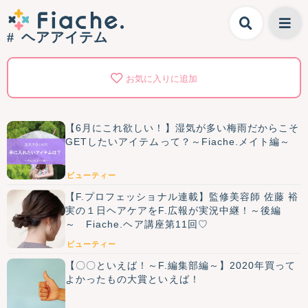
ヘアアイテム
お気に入りに追加
【6月にこれ欲しい！】湿気が多い梅雨だからこそ
GETしたいアイテムって？～Fiache.メイト編～
ビューティー
【F.プロフェッショナル連載】監修美容師 佐藤 裕
実の１日ヘアケアをF.広報が実況中継！～後編
～ Fiache.ヘア講座第11回♡
ビューティー
【〇〇といえば！～F.編集部編～】2020年買って
よかったもの大賞といえば！