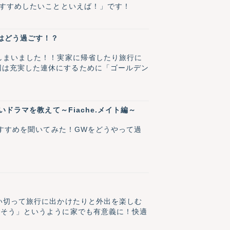
！ 「GWにおすすめしたいことといえば！」です！
なはどう過ごす！？
しまいました！！実家に帰省したり旅行に
回は充実した連休にするために「ゴールデン
ドラマを教えて～Fiache.メイト編～
おすすめを聞いてみた！GWをどうやって過
！
い切って旅行に出かけたりと外出を楽しむ
ごそう」というように家でも有意義に！快適