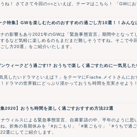
付けながら楽しみましょうね！ さてさて今回の○○といえば、テーマはこちら
ィーク特集】GWを楽しむためのおすすめの過ごし方10選！！みん
ナの影響もあり2021年のGWは「緊急事態宣言」期間中となって
けするなど気軽に楽しめるのもまだまだ難しそうですね。そこで今
ごし方20選」をご紹介いたします。
デンウィークどう過ごす!? おうちで楽しく過ごすために一気見したい
気見したいドラマといえば？」をテーマにFiache.メイトさんに
見！ドラマの世界観にどっぷり浸かっておうち時間を充実させよう
集2020】おうち時間を楽しく過ごすおすすめ方法22選
コロナウィルスによる緊急事態宣言、自粛要請の中、平年のように思
ね。折角の長期休みを「#おこもり」「#巣ごもり」「#うちで過
22選にしてご紹介します。