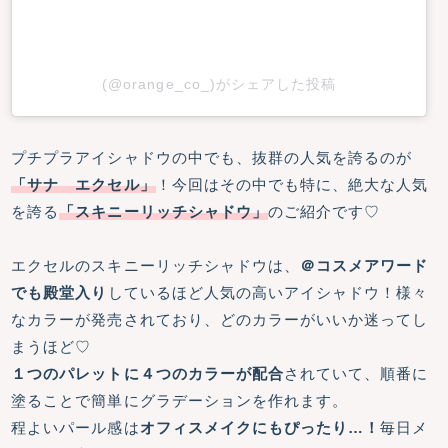
(@orange_co_)がシェアした投稿
プチプラアイシャドウの中でも、抜群の人気を誇るのが
「サナ エクセル」
！今回はその中でも特に、絶大な人気
を誇る
「スキニーリッチシャドウ」
のご紹介です♡
エクセルのスキニーリッチシャドウは、
＠コスメアワード
でも殿堂入り
しているほど人気の高いアイシャドウ！様々
なカラーが発売されており、どのカラーがいいか迷ってし
まうほど♡
１つのパレットに４つのカラーが配合
されていて、順番に
塗ることで簡単にグラデーションを作れます。
程よいパール感は
オフィスメイクにもぴったり…！
毎日メ