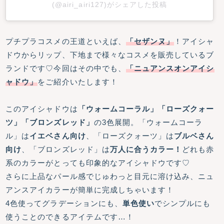
(@airi_airi127)がシェアした投稿
プチプラコスメの王道といえば、
「セザンヌ」
！アイシャ
ドウからリップ、下地まで様々なコスメを販売しているブ
ランドです♡今回はその中でも、
「ニュアンスオンアイシ
ャドウ」
をご紹介いたします！
このアイシャドウは
「ウォームコーラル」「ローズクォー
ツ」「ブロンズレッド」
の3色展開。「ウォームコーラ
ル」は
イエベさん向け
、「ローズクォーツ」は
ブルベさん
向け
、「ブロンズレッド」は
万人に合うカラー！
どれも赤
系のカラーがとっても印象的なアイシャドウです♡
さらに上品なパール感でじゅわっと目元に溶け込み、ニュ
アンスアイカラーが簡単に完成しちゃいます！
4色使ってグラデーションにも、
単色使い
でシンプルにも
使うことのできるアイテムです…！