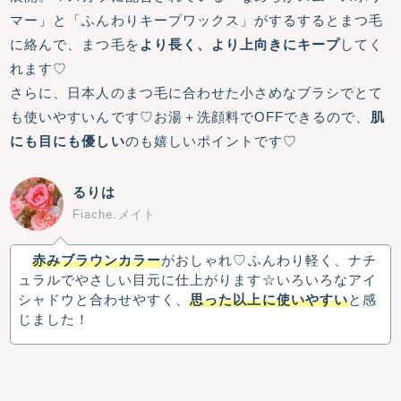
マー」と「ふんわりキープワックス」がするするとまつ毛
に絡んで、まつ毛を
より長く、より上向きにキープ
してく
れます♡
さらに、日本人のまつ毛に合わせた小さめなブラシでとて
も使いやすいんです♡お湯＋洗顔料でOFFできるので、
肌
にも目にも優しい
のも嬉しいポイントです♡
るりは
Fiache.メイト
赤みブラウンカラー
がおしゃれ♡ふんわり軽く、ナチ
ュラルでやさしい目元に仕上がります☆いろいろなアイ
シャドウと合わせやすく、
思った以上に使いやすい
と感
じました！