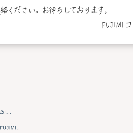
解放し、
、
JIMI」