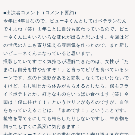
■出演者コメント（コメント要約）
今年は4年目なので、ビューネくんとしてはベテランなん
ですよね（笑）１年ごとに自分も変わっているので、ビュ
ーネくんにもいろいろな変化が出ると思います。今回はど
の世代の方にも寄り添える雰囲気を作ったので、また新し
いビューネくんになっていると思います。
撮影していてすごく気持ちが理解できたのは、女性が「た
まには自分を甘やかすぞ！」と言ってピザを食べているシ
ーンです。次の日撮影があると節制しなくてはいけないで
すけど、もし明日から休みがもらえるとしたら、僕もフラ
イドポテトとか、好きなものをいっぱい食べます（笑）今
回は「僕に任せて！」というセリフがあるのですが、自信
をもっていえることは、「まめです！」ということです。
植物を育てるにしても枯らしたりしないですし、生き物を
飼ってもすぐに異変に気付きます！
今年のビューネくんはどの世代の方にも寄り添える存在で