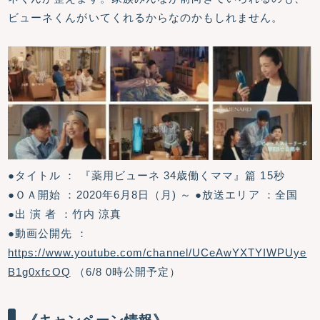
ビューネくんがいてくれるからなのかもしれません。
●タイトル ： 『薬用ビューネ 34歳働くママ』篇 15秒
●ＯＡ開始 ：2020年6月8日（月) ～ ●放送エリア ：全国
●出 演 者 ：竹内 涼真
●動画公開先 ：
https://www.youtube.com/channel/UCeAwYXTYIWPUye
B1g0xfcOQ
（6/8 0時公開予定）