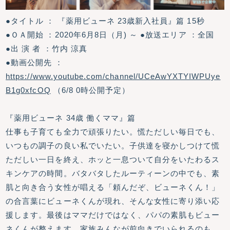
●タイトル ： 『薬用ビューネ 23歳新入社員』篇 15秒
●ＯＡ開始 ：2020年6月8日（月) ～ ●放送エリア ：全国
●出 演 者 ：竹内 涼真
●動画公開先 ：
https://www.youtube.com/channel/UCeAwYXTYIWPUye
B1g0xfcOQ
（6/8 0時公開予定）
『薬用ビューネ 34歳 働くママ』篇
仕事も子育ても全力で頑張りたい。慌ただしい毎日でも、
いつもの調子の良い私でいたい。子供達を寝かしつけて慌
ただしい一日を終え、ホッと一息ついて自分をいたわるス
キンケアの時間。バタバタしたルーティーンの中でも、素
肌と向き合う女性が唱える「頼んだぞ、ビューネくん！」
の合言葉にビューネくんが現れ、そんな女性に寄り添い応
援します。最後はママだけではなく、パパの素肌もビュー
ネくんが整えます。家族みんなが前向きでいられるのも、