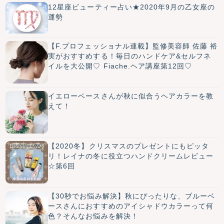
12星座ビューティー占い★2020年9月の乙女座の
運勢
【F.プロフェッショナル連載】監修美容師 佐藤 裕
実がおすすめする！毎日のハンドケア&セルフネ
イルを大公開♡ Fiache.ヘア講座第12回♡
イエローベースさんが秋に似合うヘアカラーを教
えて！
【2020冬】クリスマスのプレゼントにもピッタ
リ！レイナの冬に役立つハンドクリームレビュー
☆第6回
【30秒でお悩み解決】秋にぴったりな、ブルーベ
ースさんにおすすめのアイシャドウカラーって何
色？そんなお悩みを解決！