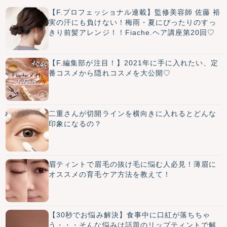
【F.プロフェッショナル連載】監修美容師 佐藤 裕
実の汗にも負けない！梅雨・夏にぴったりのすっ
きり前髪アレンジ！！Fiache.ヘア講座第20回♡
【F.編集部が注目！】2021年に手に入れたい、定
番コスメから隠れコスメを大公開♡
二重さんが切開ラインを横向きに入れるとどんな
印象になるの？
眉ティントで眉毛の抜け毛に悩む人必見！薄眉に
オススメの育毛ケア方法を教えて！
【30秒でお悩み解決】食事中に口紅が落ちちゃ
う・・・そんな悩みは話題のリップティントで解