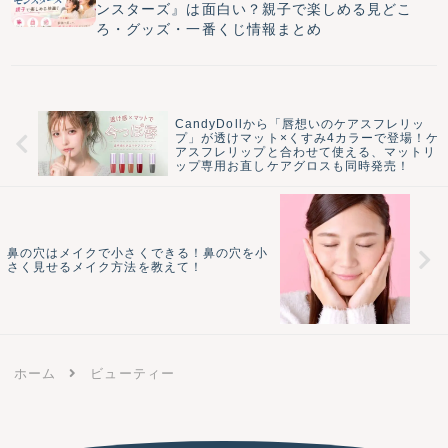
ンスターズ』は面白い？親子で楽しめる見どこ
ろ・グッズ・一番くじ情報まとめ
CandyDollから「唇想いのケアスフレリッ
プ」が透けマット×くすみ4カラーで登場！ケ
アスフレリップと合わせて使える、マットリ
ップ専用お直しケアグロスも同時発売！
鼻の穴はメイクで小さくできる！鼻の穴を小
さく見せるメイク方法を教えて！
ホーム
ビューティー