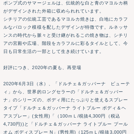
ポンプ式のサマージェルは、伝統的な白と青のマヨルカ柄
がデザインされた外箱に収められれています。
シチリアの伝統工芸であるマヨルカ焼きは、白地にカラフ
ルなバロック模様を配したデザインが特徴です。ルネッサ
ンスの時代から脈々と受け継がれるこの焼き物は、シチリ
アの宮殿や広場、階段をカラフルに彩るタイルとして、今
日も日常生活の一部として生き続けています。
好評につき、2020年の夏も、再登場
2020年6月3日（水）、「ドルチェ＆ガッバーナ ビューテ
ィ」から、世界的ロングセラーの「ドルチェ＆ガッバー
ナ」のシリーズの、ボディ用にたっぷりと使えるスプレー
タイプ「ドルチェ＆ガッバーナ ライトブルー ボディ＆ヘ
アスプレー」(女性用)「（100ｍＬ/税抜4,300円（税込
4,730円))と「ドルチェ＆ガッバーナ ライトブルー プール
オム ボディスプレー N」(男性用)（125ｍＬ/税抜3,000円