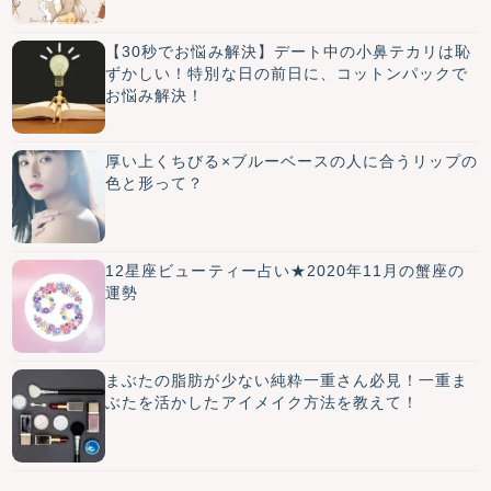
ルエディション」が凄い！！！vol.25
【30秒でお悩み解決】デート中の小鼻テカリは恥
ずかしい！特別な日の前日に、コットンパックで
お悩み解決！
厚い上くちびる×ブルーベースの人に合うリップの
色と形って？
12星座ビューティー占い★2020年11月の蟹座の
運勢
まぶたの脂肪が少ない純粋一重さん必見！一重ま
ぶたを活かしたアイメイク方法を教えて！