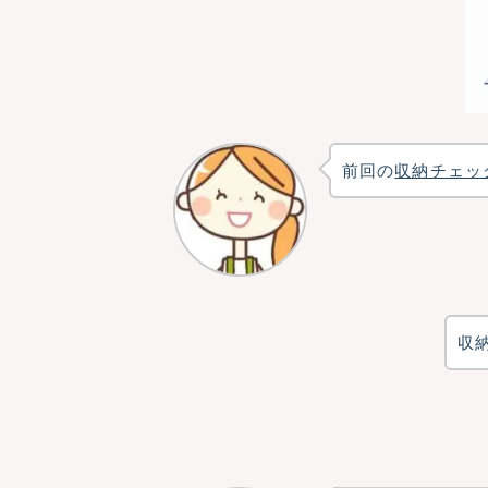
前回の
収納チェッ
収