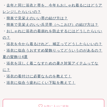
・
去年と同じ浴衣と帯を、今年もおしゃれ着るにはどうア
レンジしたらいいの？
・
簡単で見栄えのいい帯の結び方は？
・
簡単で見栄えのいい兵児帯（へこおび）の結び方は？
・
おしゃれに浴衣の着崩れを防止するにはどうしたらいい
の？
・
浴衣を今から着るけれど、補正ってどうしたらいいの？
・
浴衣に似合うおすすめ髪飾りってどういうのがあるの？
夏の髪飾り4選
・
浴衣を涼しく着こなすための暑さ対策アイテムってな
に？
・
浴衣の着付けに必要なものを教えて！
・
浴衣に似合う疲れにくい下駄を教えて！
お気に入りに追加